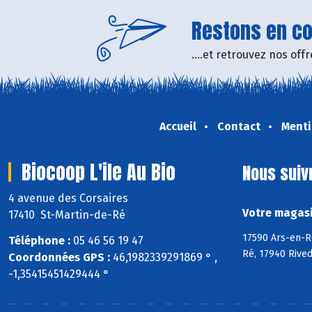
Restons en con
....et retrouvez nos of
Accueil
Contact
Menti
Biocoop L'ile Au Bio
Nous suiv
4 avenue des Corsaires
Votre magasin
17410 St-Martin-de-Ré
17590 Ars-en-Ré
Téléphone :
05 46 56 19 47
Ré, 17940 Rive
Coordonnées GPS :
46,1982339291869 ° ,
-1,35415451429444 °