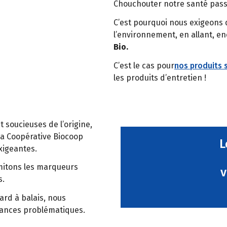
Chouchouter notre santé passe
C’est pourquoi nous exigeons 
l’environnement, en allant, en
Bio.
C’est le cas pour
nos produits 
les produits d’entretien !
t soucieuses de l’origine,
La Coopérative Biocoop
L
xigeantes.
imitons les marqueurs
v
s.
card à balais, nous
tances problématiques.