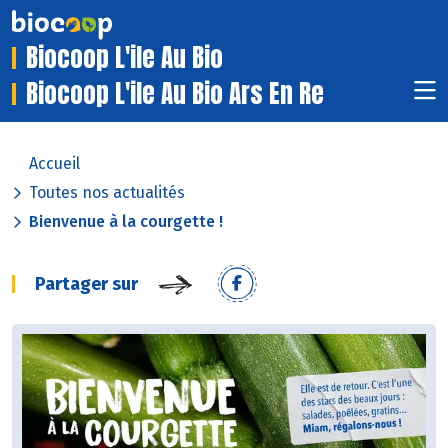
Biocoop L'ile Au Bio
Biocoop L'ile Au Bio Ars En Re
Accueil
Toutes nos actualités
Bienvenue à la courgette !
Partager sur