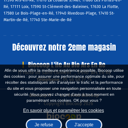
17590 Ars-en-Ré, 17670 La Couarde s/Mer, 17880 Les Portes-en-
Ré, 17111 Loix, 17590 St-Clément-des-Baleines, 17630 La Flotte,
17580 Le Bois-Plage-en-Ré, 17940 Rivedoux-Plage, 17410 St-
Martin-de-Ré, 17740 Ste-Marie-de-Ré
Découvrez notre 2eme magasin
Biocoop L'ile Au Bio Ars En Re
Afin de vous offrir la meilleure expérience possible, Biocoop utilise
11 route de Saint Clément , 17590 Ars En Ré
des cookies : pour assurer une performance optimale du site, pour
Téléphone :
05 46 68 27 75
récolter des statistiques afin d'analyser le trafic et la performance
du site et vous proposer une navigation personnalisée en toute
sécurité. Vous pouvez changer d'avis à tout moment en
Biocoop.fr
Le réseau Biocoop
paramétrant vos cookies. OK pour vous ?
Copyright Biocoop 2026
En savoir plus et paramétrer les cookies
Je refuse
J'accepte