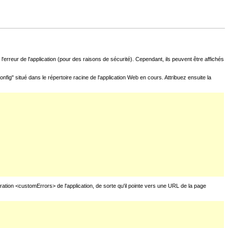
l'erreur de l'application (pour des raisons de sécurité). Cependant, ils peuvent être affichés
fig" situé dans le répertoire racine de l'application Web en cours. Attribuez ensuite la
uration <customErrors> de l'application, de sorte qu'il pointe vers une URL de la page