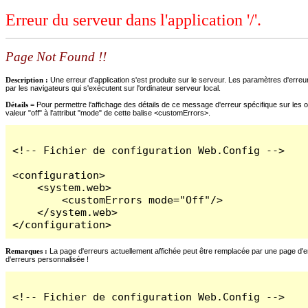
Erreur du serveur dans l'application '/'.
Page Not Found !!
Description :
Une erreur d'application s'est produite sur le serveur. Les paramètres d'erreur
par les navigateurs qui s'exécutent sur l'ordinateur serveur local.
Détails =
Pour permettre l'affichage des détails de ce message d'erreur spécifique sur les o
valeur "off" à l'attribut "mode" de cette balise <customErrors>.
<!-- Fichier de configuration Web.Config -->

<configuration>

    <system.web>

        <customErrors mode="Off"/>

    </system.web>

</configuration>
Remarques :
La page d'erreurs actuellement affichée peut être remplacée par une page d'erre
d'erreurs personnalisée !
<!-- Fichier de configuration Web.Config -->
