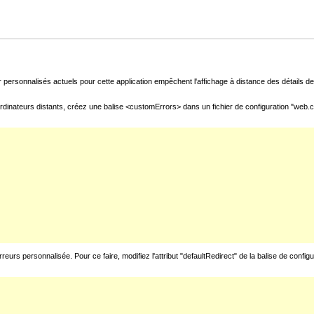
 personnalisés actuels pour cette application empêchent l'affichage à distance des détails de 
rdinateurs distants, créez une balise <customErrors> dans un fichier de configuration "web.con
urs personnalisée. Pour ce faire, modifiez l'attribut "defaultRedirect" de la balise de config