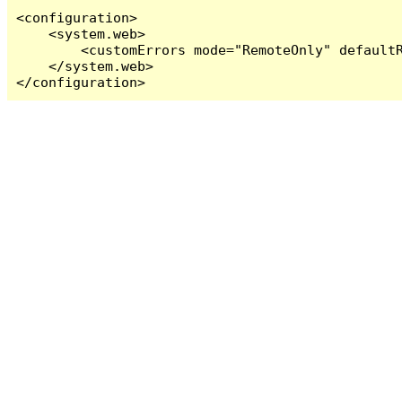
<configuration>

    <system.web>

        <customErrors mode="RemoteOnly" defaultR
    </system.web>

</configuration>