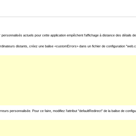
 personnalisés actuels pour cette application empêchent l'affichage à distance des détails de 
rdinateurs distants, créez une balise <customErrors> dans un fichier de configuration "web.con
urs personnalisée. Pour ce faire, modifiez l'attribut "defaultRedirect" de la balise de config