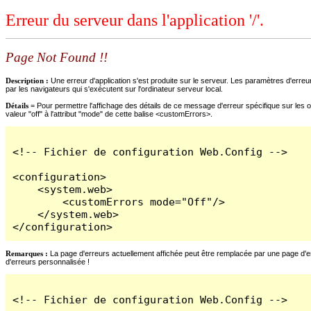
Erreur du serveur dans l'application '/'.
Page Not Found !!
Description :
Une erreur d'application s'est produite sur le serveur. Les paramètres d'erreur
par les navigateurs qui s'exécutent sur l'ordinateur serveur local.
Détails =
Pour permettre l'affichage des détails de ce message d'erreur spécifique sur les o
valeur "off" à l'attribut "mode" de cette balise <customErrors>.
<!-- Fichier de configuration Web.Config -->

<configuration>

    <system.web>

        <customErrors mode="Off"/>

    </system.web>

</configuration>
Remarques :
La page d'erreurs actuellement affichée peut être remplacée par une page d'erre
d'erreurs personnalisée !
<!-- Fichier de configuration Web.Config -->
