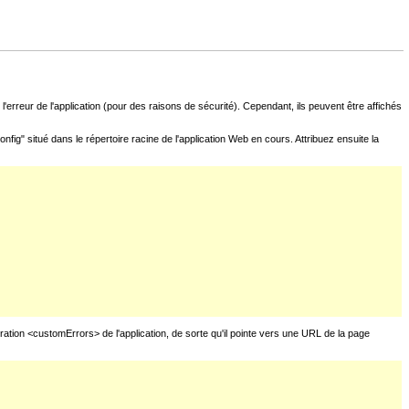
l'erreur de l'application (pour des raisons de sécurité). Cependant, ils peuvent être affichés
fig" situé dans le répertoire racine de l'application Web en cours. Attribuez ensuite la
uration <customErrors> de l'application, de sorte qu'il pointe vers une URL de la page