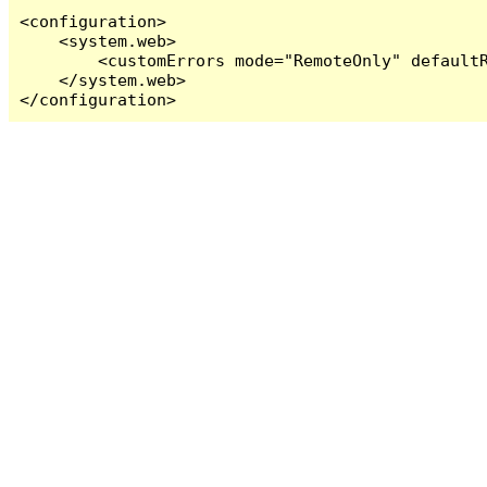
<configuration>

    <system.web>

        <customErrors mode="RemoteOnly" defaultR
    </system.web>

</configuration>