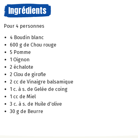
Ingrédients
Pour 4 personnes
4 Boudin blanc
600 g de Chou rouge
5 Pomme
1 Oignon
2 échalote
2 Clou de girofle
2 cc de Vinaigre balsamique
1 c. à s. de Gelée de coing
1 cc de Miel
3 c. à s. de Huile d'olive
30 g de Beurre