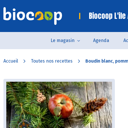
Biocoop L'ile
Le magasin
Agenda
Ac
Accueil
Toutes nos recettes
Boudin blanc, pomme