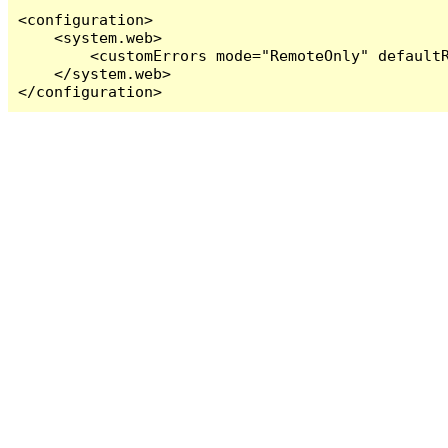
<configuration>

    <system.web>

        <customErrors mode="RemoteOnly" defaultR
    </system.web>

</configuration>