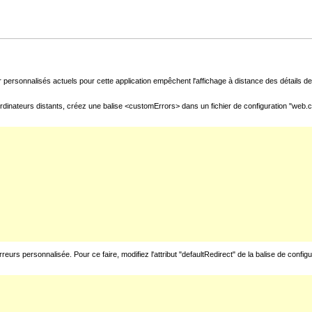
 personnalisés actuels pour cette application empêchent l'affichage à distance des détails de 
rdinateurs distants, créez une balise <customErrors> dans un fichier de configuration "web.con
urs personnalisée. Pour ce faire, modifiez l'attribut "defaultRedirect" de la balise de config