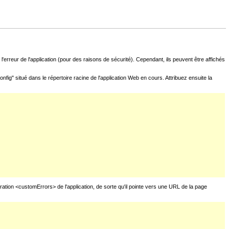
l'erreur de l'application (pour des raisons de sécurité). Cependant, ils peuvent être affichés
fig" situé dans le répertoire racine de l'application Web en cours. Attribuez ensuite la
uration <customErrors> de l'application, de sorte qu'il pointe vers une URL de la page