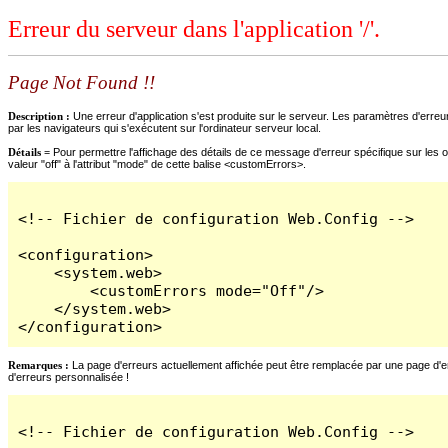
Erreur du serveur dans l'application '/'.
Page Not Found !!
Description :
Une erreur d'application s'est produite sur le serveur. Les paramètres d'erreur
par les navigateurs qui s'exécutent sur l'ordinateur serveur local.
Détails =
Pour permettre l'affichage des détails de ce message d'erreur spécifique sur les o
valeur "off" à l'attribut "mode" de cette balise <customErrors>.
<!-- Fichier de configuration Web.Config -->

<configuration>

    <system.web>

        <customErrors mode="Off"/>

    </system.web>

</configuration>
Remarques :
La page d'erreurs actuellement affichée peut être remplacée par une page d'erre
d'erreurs personnalisée !
<!-- Fichier de configuration Web.Config -->
