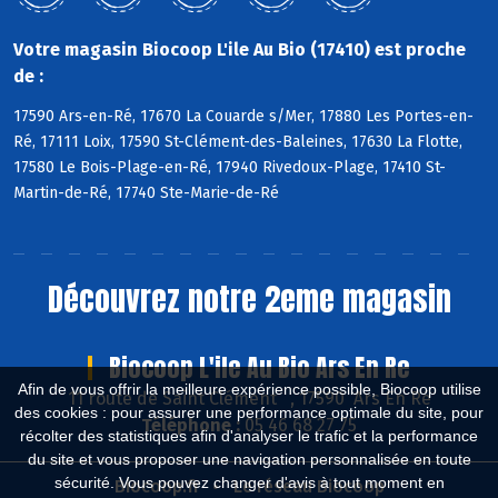
Votre magasin Biocoop L'ile Au Bio (17410) est proche
de :
17590 Ars-en-Ré, 17670 La Couarde s/Mer, 17880 Les Portes-en-
Ré, 17111 Loix, 17590 St-Clément-des-Baleines, 17630 La Flotte,
17580 Le Bois-Plage-en-Ré, 17940 Rivedoux-Plage, 17410 St-
Martin-de-Ré, 17740 Ste-Marie-de-Ré
Découvrez notre 2eme magasin
Biocoop L'ile Au Bio Ars En Re
Afin de vous offrir la meilleure expérience possible, Biocoop utilise
11 route de Saint Clément , 17590 Ars En Ré
des cookies : pour assurer une performance optimale du site, pour
Téléphone :
05 46 68 27 75
récolter des statistiques afin d'analyser le trafic et la performance
du site et vous proposer une navigation personnalisée en toute
sécurité. Vous pouvez changer d'avis à tout moment en
Biocoop.fr
Le réseau Biocoop