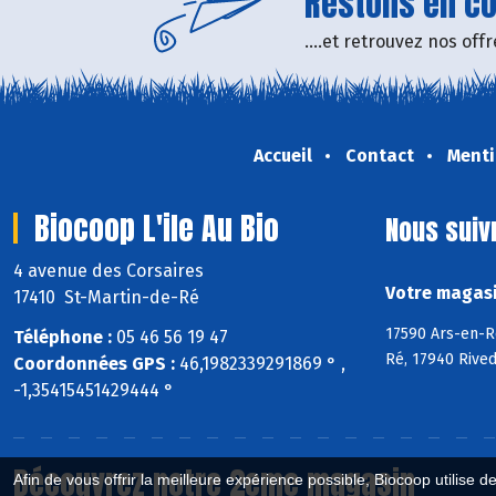
Restons en con
....et retrouvez nos of
Accueil
Contact
Menti
Biocoop L'ile Au Bio
Nous suiv
4 avenue des Corsaires
Votre magasin
17410 St-Martin-de-Ré
17590 Ars-en-Ré
Téléphone :
05 46 56 19 47
Ré, 17940 Rive
Coordonnées GPS :
46,1982339291869 ° ,
-1,35415451429444 °
Découvrez notre 2eme magasin
Afin de vous offrir la meilleure expérience possible, Biocoop utilise d