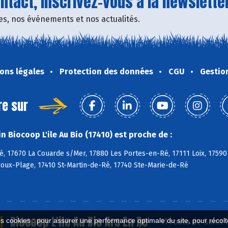
tact, inscrivez-vous à la newsletter
fres, nos événements et nos actualités.
ons légales
Protection des données
CGU
Gestio
re sur
 Biocoop L'ile Au Bio (17410) est proche de :
, 17670 La Couarde s/Mer, 17880 Les Portes-en-Ré, 17111 Loix, 17590
doux-Plage, 17410 St-Martin-de-Ré, 17740 Ste-Marie-de-Ré
Biocoop L'ile Au Bio Ars En Re
es cookies : pour assurer une performance optimale du site, pour récolter
11 route de Saint