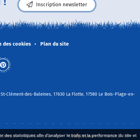
 !
Inscription newsletter
n des cookies
Plan du site
 St-Clément-des-Baleines, 17630 La Flotte, 17580 Le Bois-Plage-en-
 des statistiques afin d'analyser le trafic et la performance du site et
 Clément , 17590 Ars En Ré
Téléphone :
05 46 68 27 75