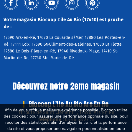
Votre magasin Biocoop L'ile Au Bio (17410) est proche
de :
17590 Ars-en-Ré, 17670 La Couarde s/Mer, 17880 Les Portes-en-
Ré, 17111 Loix, 17590 St-Clément-des-Baleines, 17630 La Flotte,
17580 Le Bois-Plage-en-Ré, 17940 Rivedoux-Plage, 17410 St-
Martin-de-Ré, 17740 Ste-Marie-de-Ré
Découvrez notre 2eme magasin
Biocoop L'ile Au Bio Ars En Re
Afin de vous offrir la meilleure expérience possible, Biocoop utilise
11 route de Saint Clément , 17590 Ars En Ré
des cookies : pour assurer une performance optimale du site, pour
Téléphone :
05 46 68 27 75
récolter des statistiques afin d'analyser le trafic et la performance
du site et vous proposer une navigation personnalisée en toute