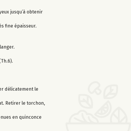
oyeux jusqu’à obtenir
ès fine épaisseur.
langer.
Th.6).
er délicatement le
. Retirer le torchon,
btenues en quinconce