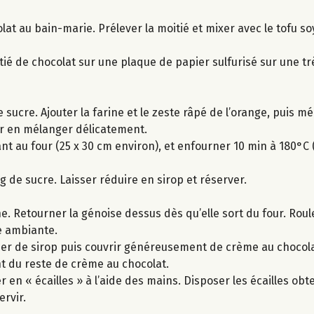
lat au bain-marie. Prélever la moitié et mixer avec le tofu s
itié de chocolat sur une plaque de papier sulfurisé sur une tr
 sucre. Ajouter la farine et le zeste râpé de l’orange, puis mé
er en mélanger délicatement.
t au four (25 x 30 cm environ), et enfourner 10 min à 180°C (
g de sucre. Laisser réduire en sirop et réserver.
e. Retourner la génoise dessus dès qu’elle sort du four. Roul
e ambiante.
per de sirop puis couvrir généreusement de crème au chocolat
t du reste de crème au chocolat.
er en « écailles » à l’aide des mains. Disposer les écailles o
ervir.