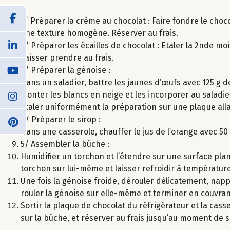
1/ Préparer la crème au chocolat : Faire fondre le choco
une texture homogène. Réserver au frais.
2/ Préparer les écailles de chocolat : Etaler la 2nde mo
Laisser prendre au frais.
3/ Préparer la génoise :
Dans un saladier, battre les jaunes d’œufs avec 125 g de
Monter les blancs en neige et les incorporer au saladi
Étaler uniformément la préparation sur une plaque allan
4/ Préparer le sirop :
Dans une casserole, chauffer le jus de l’orange avec 50 
5/ Assembler la bûche :
Humidifier un torchon et l’étendre sur une surface plan
torchon sur lui-même et laisser refroidir à températur
Une fois la génoise froide, dérouler délicatement, nap
rouler la génoise sur elle-même et terminer en couvran
Sortir la plaque de chocolat du réfrigérateur et la cass
sur la bûche, et réserver au frais jusqu’au moment de s