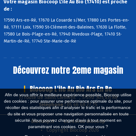
Votre magasin Biocoop L'ile Au Bio (17410) est proche
de :
17590 Ars-en-Ré, 17670 La Couarde s/Mer, 17880 Les Portes-en-
Ré, 17111 Loix, 17590 St-Clément-des-Baleines, 17630 La Flotte,
17580 Le Bois-Plage-en-Ré, 17940 Rivedoux-Plage, 17410 St-
Martin-de-Ré, 17740 Ste-Marie-de-Ré
Découvrez notre 2eme magasin
Biocoop L'ile Au Bio Ars En Re
Afin de vous offrir la meilleure expérience possible, Biocoop utilise
11 route de Saint Clément , 17590 Ars En Ré
des cookies : pour assurer une performance optimale du site, pour
Téléphone :
05 46 68 27 75
récolter des statistiques afin d'analyser le trafic et la performance
du site et vous proposer une navigation personnalisée en toute
sécurité. Vous pouvez changer d'avis à tout moment en
Biocoop.fr
Le réseau Biocoop
paramétrant vos cookies. OK pour vous ?
Copyright Biocoop 2026