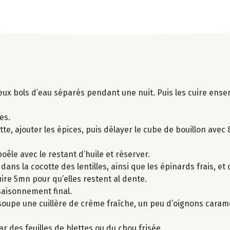
deux bols d’eau séparés pendant une nuit. Puis les cuire en
es.
tte, ajouter les épices, puis délayer le cube de bouillon avec
êle avec le restant d’huile et réserver.
 dans la cocotte des lentilles, ainsi que les épinards frais, e
uire 5mn pour qu’elles restent al dente.
assaisonnement final.
 soupe une cuillère de crème fraîche, un peu d’oignons caram
r des feuilles de blettes ou du chou frisée.