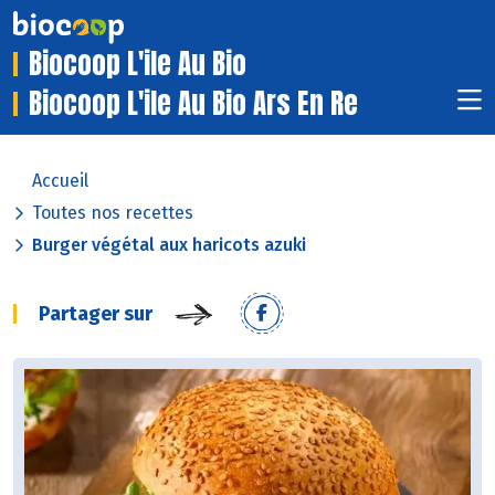
Biocoop L'ile Au Bio
Biocoop L'ile Au Bio Ars En Re
Accueil
Toutes nos recettes
Burger végétal aux haricots azuki
Partager sur