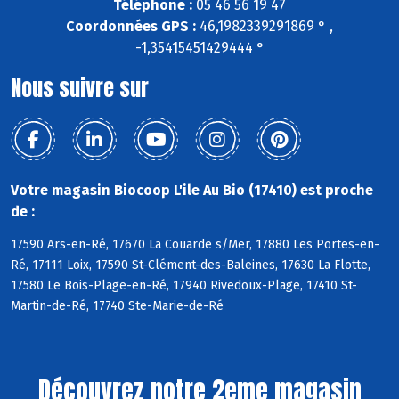
Téléphone :
05 46 56 19 47
Coordonnées GPS :
46,1982339291869 ° ,
-1,35415451429444 °
Nous suivre sur
Votre magasin Biocoop L'ile Au Bio (17410) est proche
de :
17590 Ars-en-Ré, 17670 La Couarde s/Mer, 17880 Les Portes-en-
Ré, 17111 Loix, 17590 St-Clément-des-Baleines, 17630 La Flotte,
17580 Le Bois-Plage-en-Ré, 17940 Rivedoux-Plage, 17410 St-
Martin-de-Ré, 17740 Ste-Marie-de-Ré
Découvrez notre 2eme magasin