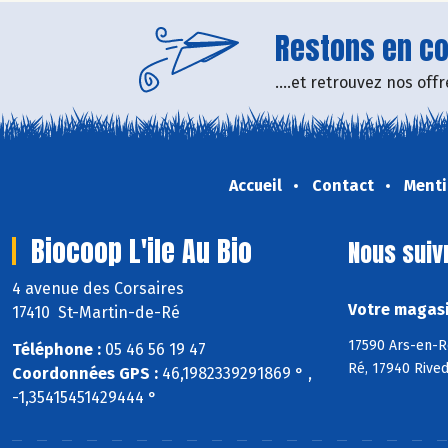
Restons en con
....et retrouvez nos of
Accueil
Contact
Menti
Biocoop L'ile Au Bio
Nous suiv
4 avenue des Corsaires
Votre magasin
17410 St-Martin-de-Ré
17590 Ars-en-Ré
Téléphone :
05 46 56 19 47
Ré, 17940 Rive
Coordonnées GPS :
46,1982339291869 ° ,
-1,35415451429444 °