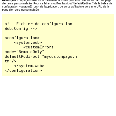
Remarques :
La page d'erreurs actuellement affichée peut être remplacée par une page
d'erreurs personnalisée. Pour ce faire, modifiez l'attribut "defaultRedirect" de la balise de
configuration <customErrors> de l'application, de sorte qu'il pointe vers une URL de la
page d'erreurs personnalisée !
<!-- Fichier de configuration 
Web.Config -->

<configuration>

    <system.web>

        <customErrors 
mode="RemoteOnly" 
defaultRedirect="mycustompage.h
tm"/>

    </system.web>

</configuration>