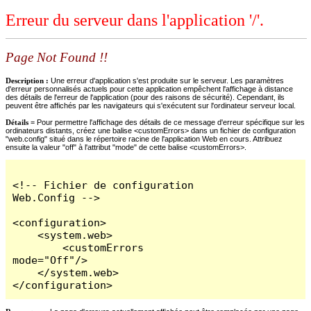
Erreur du serveur dans l'application '/'.
Page Not Found !!
Description :
Une erreur d'application s'est produite sur le serveur. Les paramètres
d'erreur personnalisés actuels pour cette application empêchent l'affichage à distance
des détails de l'erreur de l'application (pour des raisons de sécurité). Cependant, ils
peuvent être affichés par les navigateurs qui s'exécutent sur l'ordinateur serveur local.
Détails =
Pour permettre l'affichage des détails de ce message d'erreur spécifique sur les
ordinateurs distants, créez une balise <customErrors> dans un fichier de configuration
"web.config" situé dans le répertoire racine de l'application Web en cours. Attribuez
ensuite la valeur "off" à l'attribut "mode" de cette balise <customErrors>.
<!-- Fichier de configuration 
Web.Config -->

<configuration>

    <system.web>

        <customErrors 
mode="Off"/>

    </system.web>

</configuration>