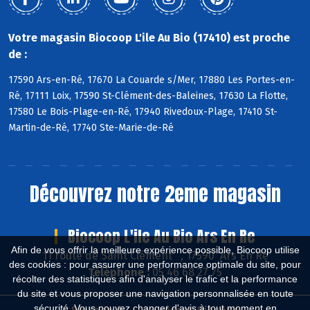
Votre magasin Biocoop L'ile Au Bio (17410) est proche
de :
17590 Ars-en-Ré, 17670 La Couarde s/Mer, 17880 Les Portes-en-
Ré, 17111 Loix, 17590 St-Clément-des-Baleines, 17630 La Flotte,
17580 Le Bois-Plage-en-Ré, 17940 Rivedoux-Plage, 17410 St-
Martin-de-Ré, 17740 Ste-Marie-de-Ré
Découvrez notre 2eme magasin
Biocoop L'ile Au Bio Ars En Re
Afin de vous offrir la meilleure expérience possible, Biocoop utilise
11 route de Saint Clément , 17590 Ars En Ré
des cookies : pour assurer une performance optimale du site, pour
Téléphone :
05 46 68 27 75
récolter des statistiques afin d'analyser le trafic et la performance
du site et vous proposer une navigation personnalisée en toute
sécurité. Vous pouvez changer d'avis à tout moment en