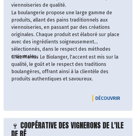
certifiée bio pour sa production et pour la
viennoiseries de qualité.
transformation. L’entreprise collabore
La boulangerie propose une large gamme de
étroitement avec les magasins bio et Biocoop
produits, allant des pains traditionnels aux
locales, notamment celles de l'Île de Ré, pour
viennoiseries, en passant par des créations
proposer des produits sains, durables et ancrés
originales. Chaque produit est élaboré sur place
dans leur territoire.
avec des ingrédients soigneusement
sélectionnés, dans le respect des méthodes
Aoré incarne une vision moderne et responsable
artisanales.
Chez Marius Le Biolanger, l'accent est mis sur la
de l’alimentation, en mettant en lumière les
qualité, le goût et le respect des traditions
trésors marins de l’île de Ré.
boulangères, offrant ainsi à la clientèle des
produits authentiques et savoureux.
LE PRO
DÉCOUVRIR
Découvrir le producteur
🍷 COOPÉRATIVE DES VIGNERONS DE L'ILE
DE RÉ