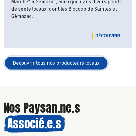
Marché" à Gémozac, ainsi que dans divers points
de vente locaux, dont les Biocoop de Saintes et
Gémozac.
LE PRO
DÉCOUVRIR
Découvrir tous nos producteurs locaux
Nos Paysan.ne.s
Associé.e.s