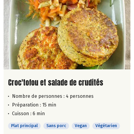
Lire la suite de la recette
Croc'tofou et salade de crudités
Nombre de personnes :
4 personnes
Préparation : 15 min
Cuisson : 6 min
Plat principal
Sans porc
Vegan
Végétarien