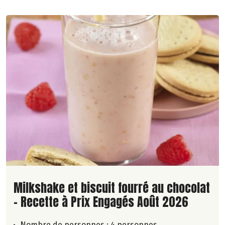
Lire la suite de la recette
Milkshake et biscuit fourré au chocolat
- Recette à Prix Engagés Août 2026
Nombre de personnes :
4 personnes