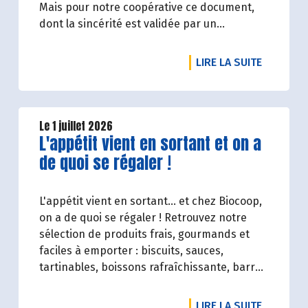
Mais pour notre coopérative ce document,
dont la sincérité est validée par un
organisme tiers indépendant, est un acte de
transparence vis-à-vis de l'ensemble de nos
DE L'ART
LIRE LA SUITE
parties prenantes (Paysan.ne.s Associé.e.s,
magasins...) et de nos clients. Il contient un
condensé des avancées réalisées par
Biocoop dans l’objectif de rendre accessible
Le 1 juillet 2026
Lire la suite de l'article
L'appétit vient en sortant et on a
et désirable une bio exigeante.
de quoi se régaler !
L'appétit vient en sortant... et chez Biocoop,
on a de quoi se régaler ! Retrouvez notre
sélection de produits frais, gourmands et
faciles à emporter : biscuits, sauces,
tartinables, boissons rafraîchissante, barres
de céréales... Profitez de 20%* de remise sur
une sélection de produits du 2 juillet au 12
DE L'ART
LIRE LA SUITE