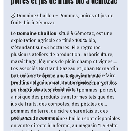
poires et jus de fruits bio à Gémozac
🍏 Domaine Chaillou – Pommes, poires et jus de
fruits bio à Gémozac
Le
Domaine Chaillou
, situé à Gémozac, est une
exploitation agricole certifiée 100 % bio,
s'étendant sur 43 hectares. Elle regroupe
plusieurs ateliers de production : arboriculture,
maraîchage, légumes de plein champ et vignes.
Les associés Bertrand Gazeau et Johan Bernardin
ont créé cette ferme en 2020, alliant savoir-faire
Le domaine propose une large gamme de
traditionnel et innovations technologiques, telles
produits : légumes frais (aubergines, courgettes,
que l'agriculture agri-voltaïque.
poireaux, tomates, etc.), fruits (pommes, poires),
ainsi que des produits transformés tels que des
jus de fruits, des compotes, des pétales de
pommes de terre, du cidre charentais et des
pétillants de pommes.
Les produits du Domaine Chaillou sont disponibles
en vente directe à la ferme, au magasin "La Halte