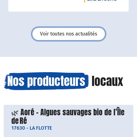
août 2026 inclus.
Voir toutes nos actualités
Nos producteurs
locaux
Découvrir le producteur
🌿 Aoré – Algues sauvages bio de l’Île
de Ré
17630
-
LA FLOTTE