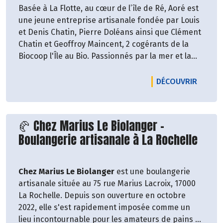
Basée à La Flotte, au cœur de l’île de Ré, Aoré est
une jeune entreprise artisanale fondée par Louis
et Denis Chatin, Pierre Doléans ainsi que Clément
Chatin et Geoffroy Maincent, 2 cogérants de la
Biocoop l'Île au Bio. Passionnés par la mer et la
cuisine végétale, ils valorisent les algues locales
en créant des produits innovants et savoureux.
LE PRO
DÉCOUVRIR
Aoré récolte à la main des algues sauvages telles
que la laitue de mer, l’aonori et le nori, dans le
Découvrir le producteur
🥐 Chez Marius Le Biolanger –
respect des écosystèmes marins. Ces algues sont
Boulangerie artisanale à La Rochelle
ensuite transformées sur place en tartares,
sablés (sucrés et salés) et mélanges déshydratés,
grâce à un séchage doux à basse température,
Chez Marius Le Biolanger
est une boulangerie
utilisant l’énergie solaire pour préserver leurs
artisanale située au 75 rue Marius Lacroix, 17000
qualités nutritionnelles.
La Rochelle. Depuis son ouverture en octobre
2022, elle s'est rapidement imposée comme un
Engagée dans une démarche biologique, Aoré est
lieu incontournable pour les amateurs de pains et