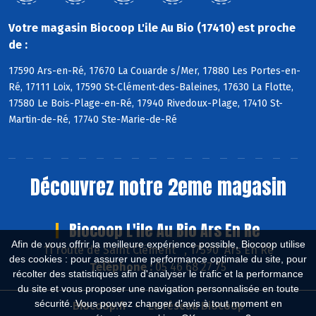
Votre magasin Biocoop L'ile Au Bio (17410) est proche
de :
17590 Ars-en-Ré, 17670 La Couarde s/Mer, 17880 Les Portes-en-
Ré, 17111 Loix, 17590 St-Clément-des-Baleines, 17630 La Flotte,
17580 Le Bois-Plage-en-Ré, 17940 Rivedoux-Plage, 17410 St-
Martin-de-Ré, 17740 Ste-Marie-de-Ré
Découvrez notre 2eme magasin
Biocoop L'ile Au Bio Ars En Re
Afin de vous offrir la meilleure expérience possible, Biocoop utilise
11 route de Saint Clément , 17590 Ars En Ré
des cookies : pour assurer une performance optimale du site, pour
Téléphone :
05 46 68 27 75
récolter des statistiques afin d'analyser le trafic et la performance
du site et vous proposer une navigation personnalisée en toute
sécurité. Vous pouvez changer d'avis à tout moment en
Biocoop.fr
Le réseau Biocoop