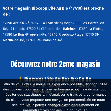
Votre magasin Biocoop L'ile Au Bio (17410) est proche
de :
17590 Ars-en-Ré, 17670 La Couarde s/Mer, 17880 Les Portes-en-
Ré, 17111 Loix, 17590 St-Clément-des-Baleines, 17630 La Flotte,
17580 Le Bois-Plage-en-Ré, 17940 Rivedoux-Plage, 17410 St-
Martin-de-Ré, 17740 Ste-Marie-de-Ré
Découvrez notre 2eme magasin
Biocoop L'ile Au Bio Ars En Re
Afin de vous offrir la meilleure expérience possible, Biocoop utilise
11 route de Saint Clément , 17590 Ars En Ré
des cookies : pour assurer une performance optimale du site, pour
Téléphone :
05 46 68 27 75
récolter des statistiques afin d'analyser le trafic et la performance
du site et vous proposer une navigation personnalisée en toute
sécurité. Vous pouvez changer d'avis à tout moment en
Biocoop.fr
Le réseau Biocoop
paramétrant vos cookies. OK pour vous ?