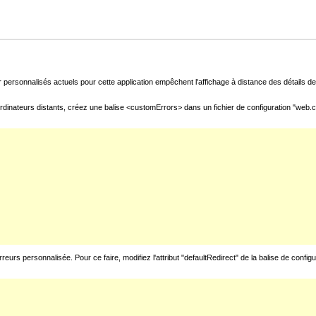
 personnalisés actuels pour cette application empêchent l'affichage à distance des détails de 
rdinateurs distants, créez une balise <customErrors> dans un fichier de configuration "web.con
urs personnalisée. Pour ce faire, modifiez l'attribut "defaultRedirect" de la balise de config