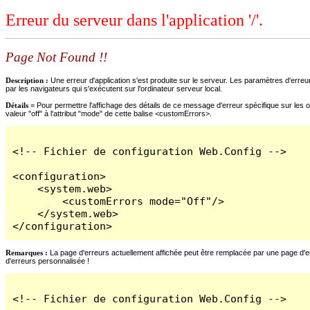
Erreur du serveur dans l'application '/'.
Page Not Found !!
Description :
Une erreur d'application s'est produite sur le serveur. Les paramètres d'erreur
par les navigateurs qui s'exécutent sur l'ordinateur serveur local.
Détails =
Pour permettre l'affichage des détails de ce message d'erreur spécifique sur les o
valeur "off" à l'attribut "mode" de cette balise <customErrors>.
<!-- Fichier de configuration Web.Config -->

<configuration>

    <system.web>

        <customErrors mode="Off"/>

    </system.web>

</configuration>
Remarques :
La page d'erreurs actuellement affichée peut être remplacée par une page d'erre
d'erreurs personnalisée !
<!-- Fichier de configuration Web.Config -->
