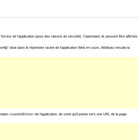
l'erreur de l'application (pour des raisons de sécurité). Cependant, ils peuvent être affichés
fig" situé dans le répertoire racine de l'application Web en cours. Attribuez ensuite la
uration <customErrors> de l'application, de sorte qu'il pointe vers une URL de la page