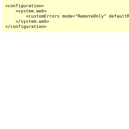
<configuration>

    <system.web>

        <customErrors mode="RemoteOnly" defaultR
    </system.web>

</configuration>