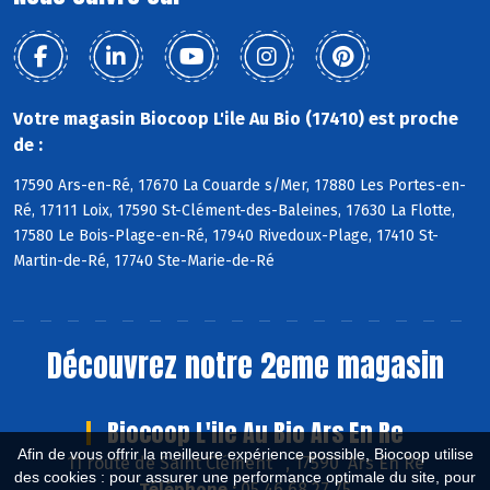
Votre magasin Biocoop L'ile Au Bio (17410) est proche
de :
17590 Ars-en-Ré, 17670 La Couarde s/Mer, 17880 Les Portes-en-
Ré, 17111 Loix, 17590 St-Clément-des-Baleines, 17630 La Flotte,
17580 Le Bois-Plage-en-Ré, 17940 Rivedoux-Plage, 17410 St-
Martin-de-Ré, 17740 Ste-Marie-de-Ré
Découvrez notre 2eme magasin
Biocoop L'ile Au Bio Ars En Re
Afin de vous offrir la meilleure expérience possible, Biocoop utilise
11 route de Saint Clément , 17590 Ars En Ré
des cookies : pour assurer une performance optimale du site, pour
Téléphone :
05 46 68 27 75