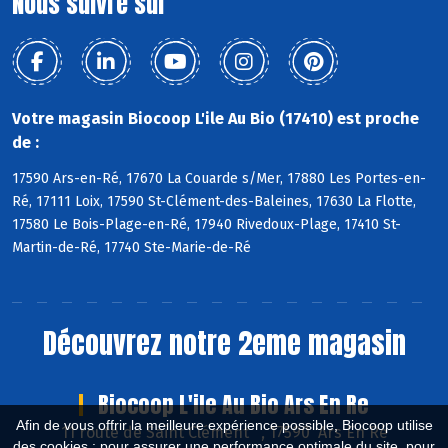
Nous suivre sur
Votre magasin Biocoop L'ile Au Bio (17410) est proche
de :
17590 Ars-en-Ré, 17670 La Couarde s/Mer, 17880 Les Portes-en-
Ré, 17111 Loix, 17590 St-Clément-des-Baleines, 17630 La Flotte,
17580 Le Bois-Plage-en-Ré, 17940 Rivedoux-Plage, 17410 St-
Martin-de-Ré, 17740 Ste-Marie-de-Ré
Découvrez notre 2eme magasin
Biocoop L'ile Au Bio Ars En Re
Afin de vous offrir la meilleure expérience possible, Biocoop utilise
11 route de Saint Clément , 17590 Ars En Ré
des cookies : pour assurer une performance optimale du site, pour