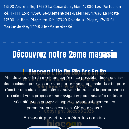
17590 Ars-en-Ré, 17670 La Couarde s/Mer, 17880 Les Portes-en-
Ré, 17111 Loix, 17590 St-Clément-des-Baleines, 17630 La Flotte,
17580 Le Bois-Plage-en-Ré, 17940 Rivedoux-Plage, 17410 St-
Martin-de-Ré, 17740 Ste-Marie-de-Ré
Découvrez notre 2eme magasin
Biocoop L'ile Au Bio Ars En Re
Afin de vous offrir la meilleure expérience possible, Biocoop utilise
11 route de Saint Clément , 17590 Ars En Ré
des cookies : pour assurer une performance optimale du site, pour
Téléphone :
05 46 68 27 75
récolter des statistiques afin d'analyser le trafic et la performance
du site et vous proposer une navigation personnalisée en toute
sécurité. Vous pouvez changer d'avis à tout moment en
Biocoop.fr
Le réseau Biocoop
paramétrant vos cookies. OK pour vous ?
Copyright Biocoop 2026
En savoir plus et paramétrer les cookies