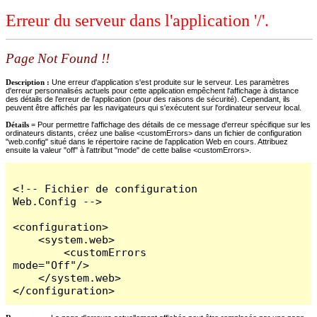
Erreur du serveur dans l'application '/'.
Page Not Found !!
Description :
Une erreur d'application s'est produite sur le serveur. Les paramètres
d'erreur personnalisés actuels pour cette application empêchent l'affichage à distance
des détails de l'erreur de l'application (pour des raisons de sécurité). Cependant, ils
peuvent être affichés par les navigateurs qui s'exécutent sur l'ordinateur serveur local.
Détails =
Pour permettre l'affichage des détails de ce message d'erreur spécifique sur les
ordinateurs distants, créez une balise <customErrors> dans un fichier de configuration
"web.config" situé dans le répertoire racine de l'application Web en cours. Attribuez
ensuite la valeur "off" à l'attribut "mode" de cette balise <customErrors>.
<!-- Fichier de configuration 
Web.Config -->

<configuration>

    <system.web>

        <customErrors 
mode="Off"/>

    </system.web>

</configuration>