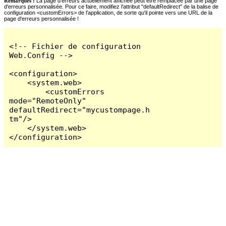
Remarques :
La page d'erreurs actuellement affichée peut être remplacée par une page
d'erreurs personnalisée. Pour ce faire, modifiez l'attribut "defaultRedirect" de la balise de
configuration <customErrors> de l'application, de sorte qu'il pointe vers une URL de la
page d'erreurs personnalisée !
<!-- Fichier de configuration 
Web.Config -->

<configuration>

    <system.web>

        <customErrors 
mode="RemoteOnly" 
defaultRedirect="mycustompage.h
tm"/>

    </system.web>

</configuration>