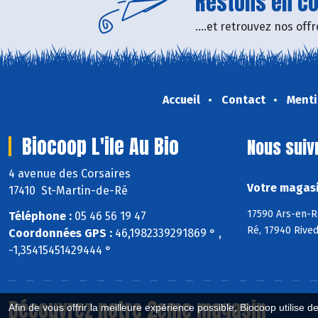
Restons en con
....et retrouvez nos of
Accueil
Contact
Menti
Biocoop L'ile Au Bio
Nous suiv
4 avenue des Corsaires
Votre magasin
17410 St-Martin-de-Ré
17590 Ars-en-Ré
Téléphone :
05 46 56 19 47
Ré, 17940 Rive
Coordonnées GPS :
46,1982339291869 ° ,
-1,35415451429444 °
Découvrez notre 2eme magasin
Afin de vous offrir la meilleure expérience possible, Biocoop utilise d