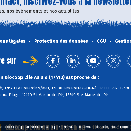
tact, inscrivez-vous à la newsletter
fres, nos événements et nos actualités.
ons légales
Protection des données
CGU
Gestio
re sur
 Biocoop L'ile Au Bio (17410) est proche de :
, 17670 La Couarde s/Mer, 17880 Les Portes-en-Ré, 17111 Loix, 17590
doux-Plage, 17410 St-Martin-de-Ré, 17740 Ste-Marie-de-Ré
Biocoop L'ile Au Bio Ars En Re
es cookies : pour assurer une performance optimale du site, pour récolter
11 route de Saint