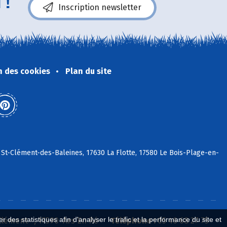
 !
Inscription newsletter
n des cookies
Plan du site
 St-Clément-des-Baleines, 17630 La Flotte, 17580 Le Bois-Plage-en-
 des statistiques afin d'analyser le trafic et la performance du site et
 Clément , 17590 Ars En Ré
Téléphone :
05 46 68 27 75