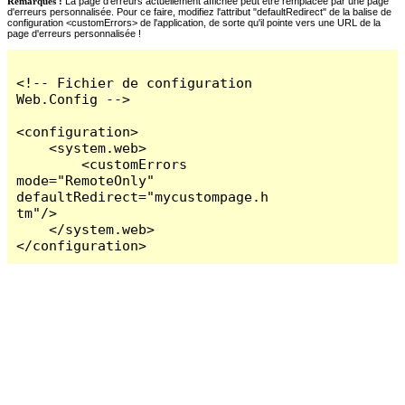
Remarques :
La page d'erreurs actuellement affichée peut être remplacée par une page
d'erreurs personnalisée. Pour ce faire, modifiez l'attribut "defaultRedirect" de la balise de
configuration <customErrors> de l'application, de sorte qu'il pointe vers une URL de la
page d'erreurs personnalisée !
<!-- Fichier de configuration 
Web.Config -->

<configuration>

    <system.web>

        <customErrors 
mode="RemoteOnly" 
defaultRedirect="mycustompage.h
tm"/>

    </system.web>

</configuration>