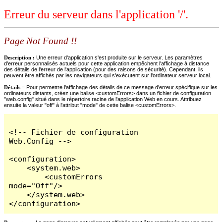
Erreur du serveur dans l'application '/'.
Page Not Found !!
Description :
Une erreur d'application s'est produite sur le serveur. Les paramètres
d'erreur personnalisés actuels pour cette application empêchent l'affichage à distance
des détails de l'erreur de l'application (pour des raisons de sécurité). Cependant, ils
peuvent être affichés par les navigateurs qui s'exécutent sur l'ordinateur serveur local.
Détails =
Pour permettre l'affichage des détails de ce message d'erreur spécifique sur les
ordinateurs distants, créez une balise <customErrors> dans un fichier de configuration
"web.config" situé dans le répertoire racine de l'application Web en cours. Attribuez
ensuite la valeur "off" à l'attribut "mode" de cette balise <customErrors>.
<!-- Fichier de configuration 
Web.Config -->

<configuration>

    <system.web>

        <customErrors 
mode="Off"/>

    </system.web>

</configuration>