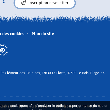
 !
Inscription newsletter
n des cookies
Plan du site
 St-Clément-des-Baleines, 17630 La Flotte, 17580 Le Bois-Plage-en-
 des statistiques afin d'analyser le trafic et la performance du site et
 Clément , 17590 Ars En Ré
Téléphone :
05 46 68 27 75