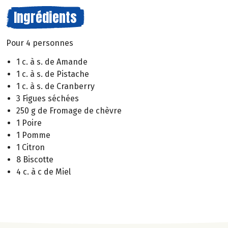
Ingrédients
Pour 4 personnes
1 c. à s. de Amande
1 c. à s. de Pistache
1 c. à s. de Cranberry
3 Figues séchées
250 g de Fromage de chèvre
1 Poire
1 Pomme
1 Citron
8 Biscotte
4 c. à c de Miel