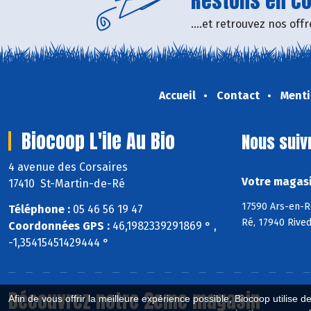
Restons en con
....et retrouvez nos of
Accueil
Contact
Menti
Biocoop L'ile Au Bio
Nous suiv
4 avenue des Corsaires
Votre magasin
17410 St-Martin-de-Ré
17590 Ars-en-Ré
Téléphone :
05 46 56 19 47
Ré, 17940 Rive
Coordonnées GPS :
46,1982339291869 ° ,
-1,35415451429444 °
Découvrez notre 2eme magasin
Afin de vous offrir la meilleure expérience possible, Biocoop utilise d