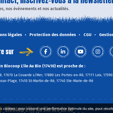
tact, inscrivez-vous à la newsletter
fres, nos événements et nos actualités.
ons légales
Protection des données
CGU
Gestio
re sur
 Biocoop L'ile Au Bio (17410) est proche de :
, 17670 La Couarde s/Mer, 17880 Les Portes-en-Ré, 17111 Loix, 17590
doux-Plage, 17410 St-Martin-de-Ré, 17740 Ste-Marie-de-Ré
Biocoop L'ile Au Bio Ars En Re
es cookies : pour assurer une performance optimale du site, pour récolter
11 route de Saint