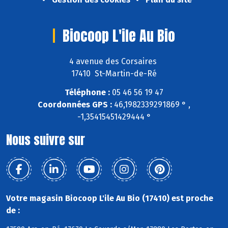
Biocoop L'ile Au Bio
4 avenue des Corsaires
17410 St-Martin-de-Ré
Téléphone :
05 46 56 19 47
Coordonnées GPS :
46,1982339291869 ° ,
-1,35415451429444 °
Nous suivre sur
Votre magasin Biocoop L'ile Au Bio (17410) est proche
de :