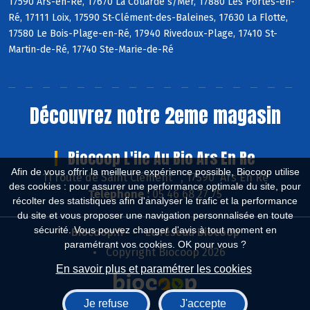
17590 Ars-en-Ré, 17670 La Couarde s/Mer, 17880 Les Portes-en-
Ré, 17111 Loix, 17590 St-Clément-des-Baleines, 17630 La Flotte,
17580 Le Bois-Plage-en-Ré, 17940 Rivedoux-Plage, 17410 St-
Martin-de-Ré, 17740 Ste-Marie-de-Ré
Découvrez notre 2eme magasin
Biocoop L'ile Au Bio Ars En Re
Afin de vous offrir la meilleure expérience possible, Biocoop utilise
11 route de Saint Clément , 17590 Ars En Ré
des cookies : pour assurer une performance optimale du site, pour
Téléphone :
05 46 68 27 75
récolter des statistiques afin d'analyser le trafic et la performance
du site et vous proposer une navigation personnalisée en toute
sécurité. Vous pouvez changer d'avis à tout moment en
Biocoop.fr
Le réseau Biocoop
paramétrant vos cookies. OK pour vous ?
Copyright Biocoop 2026
En savoir plus et paramétrer les cookies
Je refuse
J'accepte